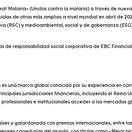
eat Malaria» (Unidos contra la malaria) a través de nuev
das de otras más amplias a nivel mundial en abril de 2026.
va (RSC) y medioambiental, social y de gobernanza (ESG) 
as de responsabilidad social corporativa de EBC Financial
)
es una marca global conocida por su experiencia en corre
cipales jurisdicciones financieras, incluyendo el Reino Un
as, profesionales e institucionales acceder a los mercados
íses y galardonada con premios internacionales, entre los
jores corredurías del mundo, con títulos como «Mejor pla