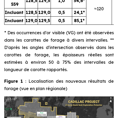
128,5
129,5
1,0
54,6*
559
≈120
N
Incluant
128,5
129,0
0,5
24,1*
Incluant
129,0
129,5
0,5
85,1*
* Des occurrences d'or visible (VG) ont été observées
dans les carottes de forage à divers intervalles. **
D'après les angles d'intersection observés dans les
carottes de forage, les épaisseurs réelles sont
estimées à environ 50 à 75% des intervalles de
longueur de carotte rapportés.
Figure 1
: Localisation des nouveaux résultats de
forage (vue en plan régionale)