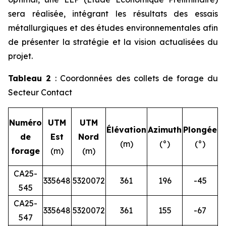
sera réalisée, intégrant les résultats des essais
métallurgiques et des études environnementales afin
de présenter la stratégie et la vision actualisées du
projet.
Tableau 2
: Coordonnées des collets de forage du
Secteur Contact
L
Numéro
UTM
UTM
Élévation
Azimuth
Plongée
de
Est
Nord
(m)
(°)
(°)
forage
(m)
(m)
CA25-
335648
5320072
361
196
-45
545
CA25-
335648
5320072
361
155
-67
547