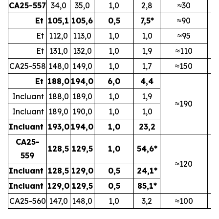
CA25-557
34,0
35,0
1,0
2,8
≈30
N
Et
105,1
105,6
0,5
7,5*
≈90
Et
112,0
113,0
1,0
1,0
≈95
N
Et
131,0
132,0
1,0
1,9
≈110
CA25-558
148,0
149,0
1,0
1,7
≈150
N
Et
188,0
194,0
6,0
4,4
Incluant
188,0
189,0
1,0
1,9
≈190
N
Incluant
189,0
190,0
1,0
1,0
Incluant
193,0
194,0
1,0
23,2
CA25-
128,5
129,5
1,0
54,6*
559
≈120
N
Incluant
128,5
129,0
0,5
24,1*
Incluant
129,0
129,5
0,5
85,1*
CA25-560
147,0
148,0
1,0
3,2
≈100
N