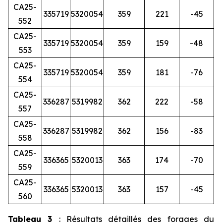
CA25-
335719
5320054
359
221
-45
552
CA25-
335719
5320054
359
159
-48
553
CA25-
335719
5320054
359
181
-76
554
CA25-
336287
5319982
362
222
-58
557
CA25-
336287
5319982
362
156
-83
558
CA25-
336365
5320013
363
174
-70
559
CA25-
336365
5320013
363
157
-45
560
Tableau 3
: Résultats détaillés des forages du