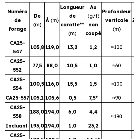
Longueur
Au
Numéro
Profondeur
De
de
(g/t)
de
À
(m)
verticale
Zo
(m)
carotte**
non
forage
(m)
(m)
coupé
CA25-
105,8
119,0
13,2
1,2
≈100
N
547
CA25-
77,5
88,0
10,5
1,0
≈60
N
552
CA25-
100,5
116,0
15,5
1,5
≈100
N
554
CA25-557
105,1
105,6
0,5
7,5*
≈90
N
CA25-
188,0
194,0
6,0
4,4
N
558
≈190
Incluant
193,0
194,0
1,0
23,2
CA25-