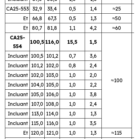
CA25-553
32,9
33,4
0,5
1,4
≈25
N
Et
66,8
67,3
0,5
1,3
≈50
N
Et
80,7
81,8
1,1
4,2
≈60
CA25-
100,5
116,0
15,5
1,5
554
Incluant
100,5
101,2
0,7
3,6
Incluant
101,2
102,0
0,8
2,4
Incluant
102,0
103,0
1,0
2,0
≈100
Incluant
104,0
105,0
1,0
2,2
N
Incluant
105,0
106,0
1,0
3,8
Incluant
107,0
108,0
1,0
2,4
Incluant
113,0
114,0
1,0
1,3
Incluant
115,0
116,0
1,0
3,5
Et
120,0
121,0
1,0
1,3
≈115