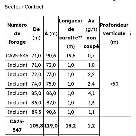
Secteur Contact
Longueur
Au
Numéro
Profondeur
De
de
(g/t)
de
À
(m)
verticale
Zo
(m)
carotte**
non
forage
(m)
(m)
coupé
CA25-545
71,0
90,6
19,6
0,7
Incluant
71,0
72,0
1,0
1,0
Incluant
72,0
73,0
1,0
2,2
Incluant
74,0
75,0
1,0
2,4
≈50
N
Incluant
85,0
86,0
1,0
4,1
Incluant
86,0
87,0
1,0
1,3
Incluant
89,5
90,6
1,0
1,1
CA25-
105,8
119,0
13,2
1,2
547