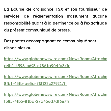
La Bourse de croissance TSX et son fournisseur de
services de réglementation n’assument aucune
responsabilité quant à la pertinence ou à l’exactitude
du présent communiqué de presse.
Des photos accompagnant ce communiqué sont
disponibles au :
https://www.globenewswire.com/NewsRoom/Attachm
a4b1-4998-b693-c7861a904fd3/fr
https://www.globenewswire.com/NewsRoom/Attachm
8fb1-45fb-ae5a-7f3122c27921/fr
https://www.globenewswire.com/NewsRoom/Attachm
fb85-4fb5-81ba-27a456d7df6e/fr