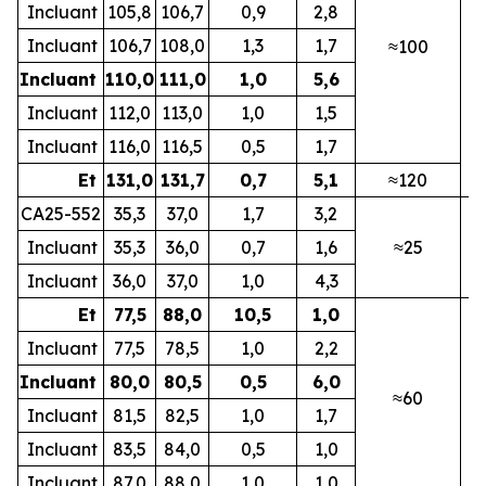
Incluant
105,8
106,7
0,9
2,8
Incluant
106,7
108,0
1,3
1,7
≈100
N
Incluant
110,0
111,0
1,0
5,6
Incluant
112,0
113,0
1,0
1,5
Incluant
116,0
116,5
0,5
1,7
Et
131,0
131,7
0,7
5,1
≈120
CA25-552
35,3
37,0
1,7
3,2
Incluant
35,3
36,0
0,7
1,6
≈25
N
Incluant
36,0
37,0
1,0
4,3
Et
77,5
88,0
10,5
1,0
Incluant
77,5
78,5
1,0
2,2
Incluant
80,0
80,5
0,5
6,0
≈60
N
Incluant
81,5
82,5
1,0
1,7
Incluant
83,5
84,0
0,5
1,0
Incluant
87,0
88,0
1,0
1,0