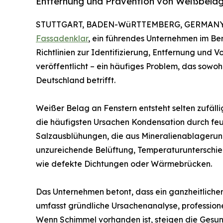
Entfernung und Prävention von Weißbelag
STUTTGART, BADEN-WüRTTEMBERG, GERMANY, 
Fassadenklar
, ein führendes Unternehmen im B
Richtlinien zur Identifizierung, Entfernung un
veröffentlicht – ein häufiges Problem, das sow
Deutschland betrifft.
Weißer Belag an Fenstern entsteht selten zufäll
die häufigsten Ursachen Kondensation durch feu
Salzausblühungen, die aus Mineralienablagerunge
unzureichende Belüftung, Temperaturuntersch
wie defekte Dichtungen oder Wärmebrücken.
Das Unternehmen betont, dass ein ganzheitlicher 
umfasst gründliche Ursachenanalyse, professio
Wenn Schimmel vorhanden ist, steigen die Gesund