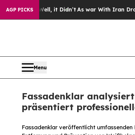
ell, it Didn’t
As war With Iran Drove oil Price
AGP PICKS
Menu
Fassadenklar analysier
präsentiert professionel
Fassadenklar veröffentlicht umfassenden 