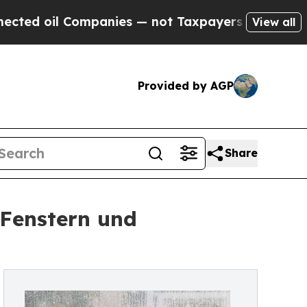
Companies — not Taxpayers — the Chance to Cash 
View all
Provided by AGP
Share
 Fenstern und