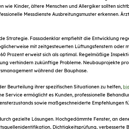
n wie Kinder, ältere Menschen und Allergiker sollten sic
fessionelle Messdienste Ausbreitungsmuster erkennen. Ärz
de Strategie. Fassadenklar empfiehlt die Entwicklung reg
 möglicherweise mit zeitgesteuerten Lüftungsfenstern ode
d 60 Prozent erweist sich als optimal. Regelmäßige Inspekt
tung verhindern zukünftige Probleme. Neubauprojekte pro
itsmanagement während der Bauphase.
 Beurteilung ihrer spezifischen Situationen zu helfen,
bi
iche Service ermöglicht es Kunden, professionelle Behandl
 Fensterzustands sowie maßgeschneiderte Empfehlungen fü
durch gezielte Lösungen. Hochgedämmte Fenster, an dene
tsquellenidentifikation, Dichtigkeitsprüfung, verbesserte